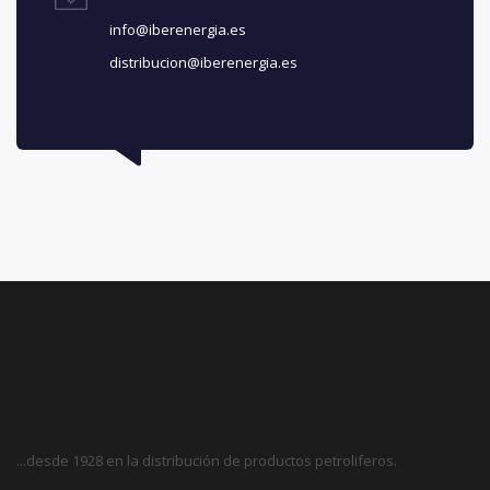
info@iberenergia.es
distribucion@iberenergia.es
...desde 1928 en la distribución de productos petroliferos.